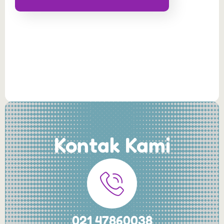
Kontak Kami
021 47860038