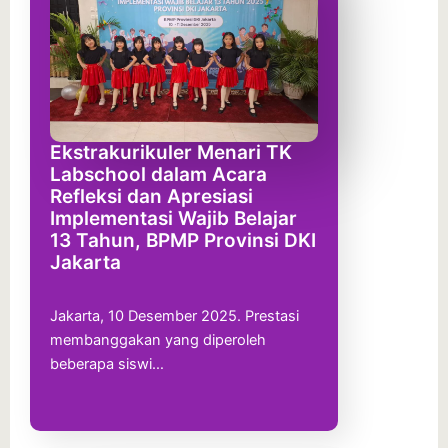
Ekstrakurikuler Menari TK
Labschool dalam Acara
Refleksi dan Apresiasi
Implementasi Wajib Belajar
13 Tahun, BPMP Provinsi DKI
Jakarta
Jakarta, 10 Desember 2025. Prestasi
membanggakan yang diperoleh
beberapa siswi…