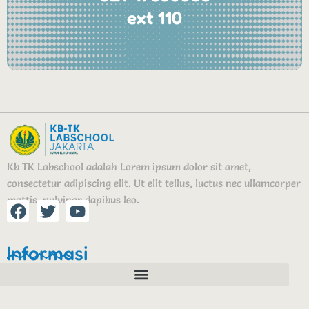
ext 110
Kb TK Labschool adalah Lorem ipsum dolor sit amet,
consectetur adipiscing elit. Ut elit tellus, luctus nec ullamcorper
mattis, pulvinar dapibus leo.
F
T
Y
a
w
o
c
i
u
Informasi
e
t
t
b
t
u
o
e
b
o
r
e